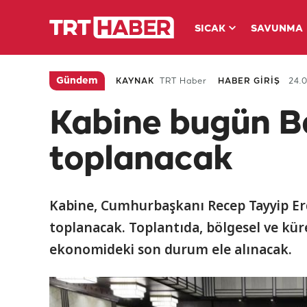
SICAK
SAVUNMA
Gündem
KAYNAK
TRT Haber
HABER GİRİŞ
24.0
Kabine bugün B
toplanacak
Kabine, Cumhurbaşkanı Recep Tayyip Er
toplanacak. Toplantıda, bölgesel ve kür
ekonomideki son durum ele alınacak.