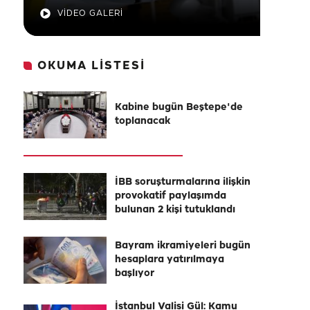
VİDEO GALERİ
OKUMA LİSTESİ
Kabine bugün Beştepe'de
toplanacak
İBB soruşturmalarına ilişkin
provokatif paylaşımda
bulunan 2 kişi tutuklandı
Bayram ikramiyeleri bugün
hesaplara yatırılmaya
başlıyor
İstanbul Valisi Gül: Kamu