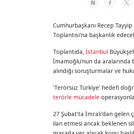
Cumhurbaşkanı Recep Tayyip 
Toplantısı'na başkanlık edece
Toplantıda,
İstanbul
Büyükşeh
İmamoğlu'nun da aralarında b
alındığı soruşturmalar ve huku
'Terörsüz Türkiye' hedefi do
terörle mücadele
operasyonla
27 Şubat'ta İmralı'dan gelen 
ilan etmesi ancak beklenen s
masada yer alacak konu başlıkl