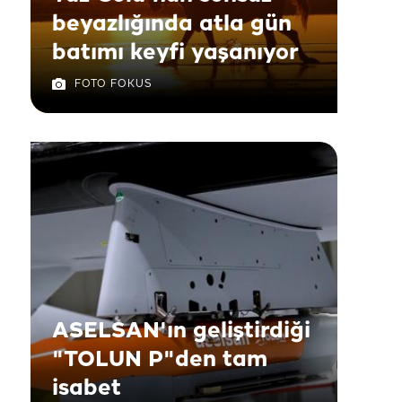
beyazlığında atla gün
batımı keyfi yaşanıyor
FOTO FOKUS
ASELSAN'ın geliştirdiği
"TOLUN P"den tam
isabet