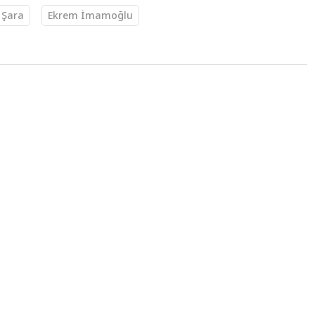
Şara
Ekrem İmamoğlu
06:11
rına ilişkin
aşımda bulunan 2
k yolsuzluk ve terör soruşturmalarına ilişkin
plantı ve Gösteri Yürüyüşleri Kanunu'na