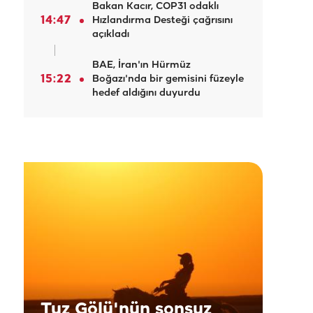
Bakan Kacır, COP31 odaklı
14:47
Hızlandırma Desteği çağrısını
açıkladı
BAE, İran'ın Hürmüz
15:22
Boğazı'nda bir gemisini füzeyle
hedef aldığını duyurdu
Tuz Gölü'nün sonsuz