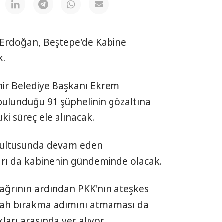
Erdoğan, Beştepe'de Kabine
k.
ir Belediye Başkanı Ekrem
ulunduğu 91 şüphelinin gözaltına
ki süreç ele alınacak.
ğrultusunda devam eden
rı da kabinenin gündeminde olacak.
çağrının ardından PKK'nın ateşkes
ilah bırakma adımını atmaması da
arı arasında yer alıyor.