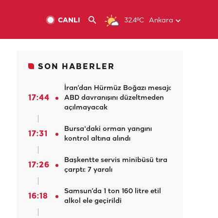
CANLI
32.4ºC
Ankara
SON HABERLER
İran’dan Hürmüz Boğazı mesajı:
17:44
ABD davranışını düzeltmeden
açılmayacak
Bursa'daki orman yangını
17:31
kontrol altına alındı
Başkentte servis minibüsü tıra
17:26
çarptı: 7 yaralı
Samsun’da 1 ton 160 litre etil
16:18
alkol ele geçirildi