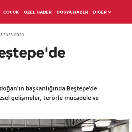
ÇOCUK
ÖZEL HABER
DOSYA HABER
DİĞER
3.2025 09:10
eştepe'de
doğan'ın başkanlığında Beştepe'de
esel gelişmeler, terörle mücadele ve