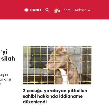
CANLI
33.1ºC
Ankara
'yi
 silah
eş'in
ll cinsi
k
2 çocuğu yaralayan pitbullun
sahibi hakkında iddianame
düzenlendi