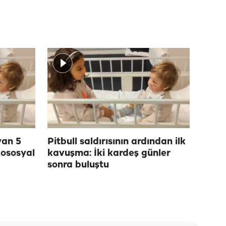
yan 5
Pitbull saldırısının ardından ilk
kososyal
kavuşma: İki kardeş günler
sonra buluştu