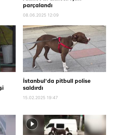
parçalandı
08.06.2025 12:09
İstanbul'da pitbull polise
şi
saldırdı
15.02.2025 19:47