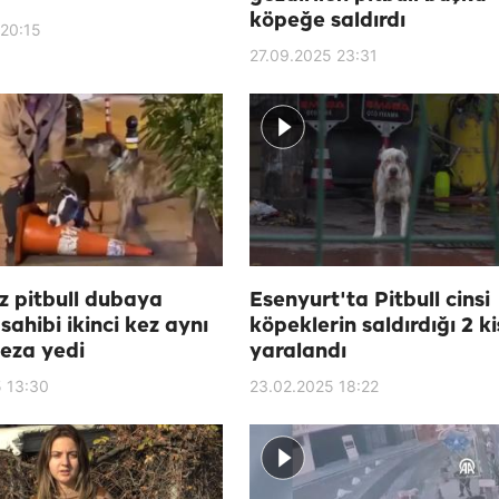
köpeğe saldırdı
 20:15
27.09.2025 23:31
ız pitbull dubaya
Esenyurt'ta Pitbull cinsi
 sahibi ikinci kez aynı
köpeklerin saldırdığı 2 ki
eza yedi
yaralandı
 13:30
23.02.2025 18:22