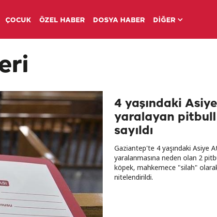
ÇOCUK
ÖZEL HABER
DOSYA HABER
DİĞER
eri
4 yaşındaki Asiye
yaralayan pitbull
sayıldı
Gaziantep'te 4 yaşındaki Asiye At
yaralanmasına neden olan 2 pitbu
köpek, mahkemece "silah" olara
nitelendirildi.