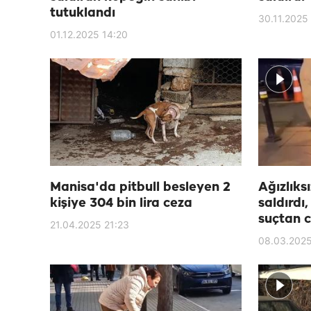
tutuklandı
30.11.2025
01.12.2025 14:20
Manisa'da pitbull besleyen 2
Ağızlıks
kişiye 304 bin lira ceza
saldırdı,
suçtan c
21.04.2025 21:23
08.03.2025