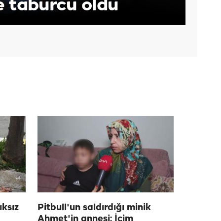
e taburcu oldu
ksız
Pitbull'un saldırdığı minik
Ahmet'in annesi: İçim