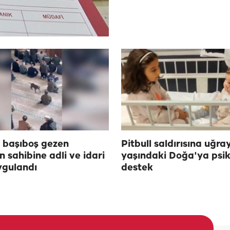
 başıboş gezen
Pitbull saldırısına uğra
n sahibine adli ve idari
yaşındaki Doğa'ya psi
ygulandı
destek