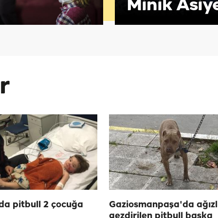
Minik Asiy
r
a pitbull 2 çocuğa
Gaziosmanpaşa'da ağızlı
gezdirilen pitbull başka