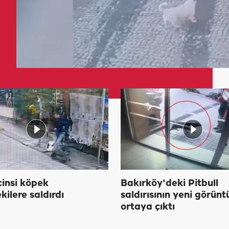
cinsi köpek
Bakırköy'deki Pitbull
kilere saldırdı
saldırısının yeni görünt
ortaya çıktı