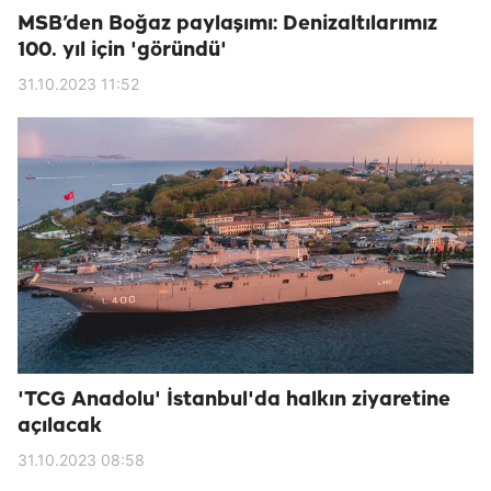
MSB’den Boğaz paylaşımı: Denizaltılarımız
100. yıl için 'göründü'
31.10.2023 11:52
'TCG Anadolu' İstanbul'da halkın ziyaretine
açılacak
31.10.2023 08:58