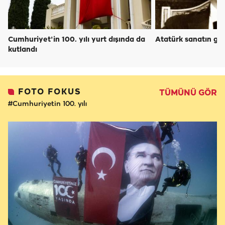
Cumhuriyet'in 100. yılı yurt dışında da
Atatürk sanatın gel
kutlandı
FOTO FOKUS
TÜMÜNÜ GÖR
#Cumhuriyetin 100. yılı