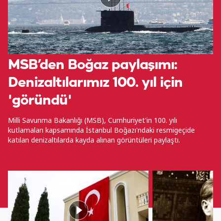
MSB’den Boğaz paylaşımı:
Denizaltılarımız 100. yıl için
'göründü'
Milli Savunma Bakanlığı (MSB), Cumhuriyet'in 100. yılı
kutlamaları kapsamında İstanbul Boğazı'ndaki resmigeçide
katılan denizaltılarda kayda alınan görüntüleri paylaştı.