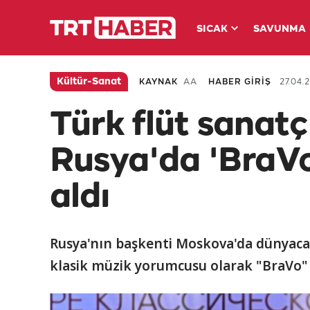
SICAK
SAVUNMA
Kültür-Sanat
KAYNAK
AA
HABER GİRİŞ
27.04.
Türk flüt sanatçı
Rusya'da 'BraVo
aldı
Rusya'nın başkenti Moskova'da dünyaca ü
klasik müzik yorumcusu olarak "BraVo" 