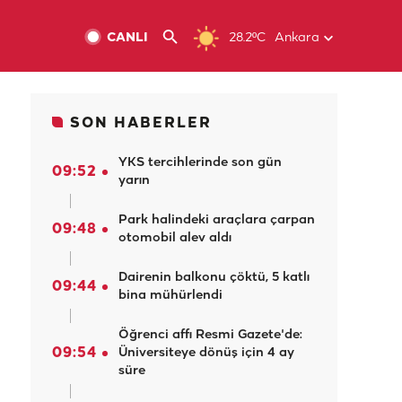
CANLI
28.2ºC
Ankara
SON HABERLER
YKS tercihlerinde son gün
09:52
yarın
Park halindeki araçlara çarpan
09:48
otomobil alev aldı
Dairenin balkonu çöktü, 5 katlı
09:44
bina mühürlendi
Öğrenci affı Resmi Gazete'de:
09:54
Üniversiteye dönüş için 4 ay
süre