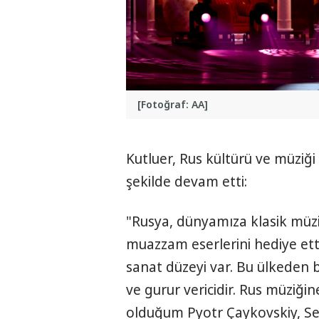
[Fotoğraf: AA]
Kutluer, Rus kültürü ve müziği 
şekilde devam etti:
"Rusya, dünyamıza klasik müzi
muazzam eserlerini hediye etti
sanat düzeyi var. Bu ülkeden 
ve gurur vericidir. Rus müziğ
olduğum Pyotr Çaykovskiy, S