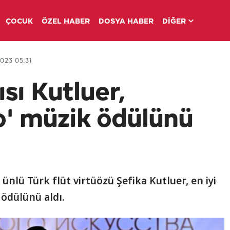
ÇOCUK
ÖZEL HABER
DOSYA HABER
DİĞER
2023 05:31
sı Kutluer,
' müzik ödülünü
nlü Türk flüt virtüözü Şefika Kutluer, en iyi
ödülünü aldı.