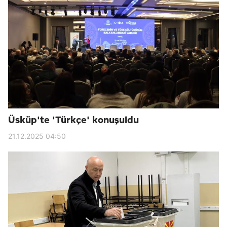
Üsküp'te 'Türkçe' konuşuldu
21.12.2025 04:50