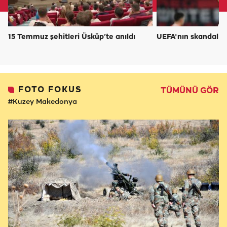
15 Temmuz şehitleri Üsküp’te anıldı
UEFA'nın skandal ka
FOTO FOKUS
TÜMÜNÜ GÖR
#Kuzey Makedonya