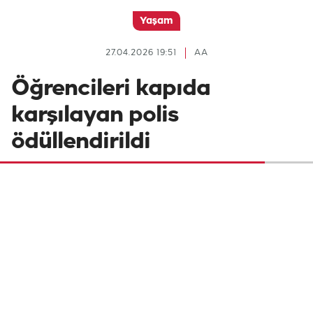
Yaşam
27.04.2026 19:51
AA
Öğrencileri kapıda
karşılayan polis
ödüllendirildi
Hatay'da güvenlik tedbirleri kapsamında
görevlendirildiği okulda öğrencileri kapıda
karşıladığı anlar güvenlik kamerasınca
kaydedilen polis memuruna ödül verildi.