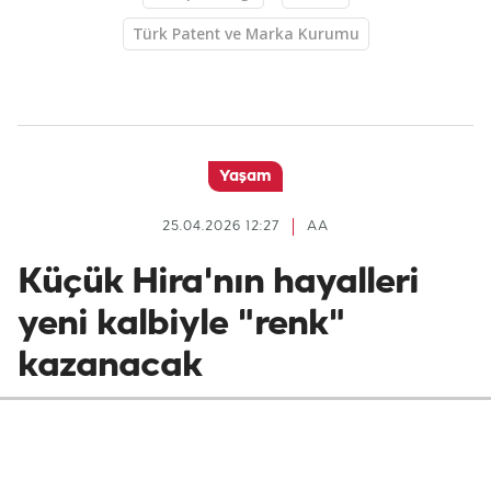
Türk Patent ve Marka Kurumu
Yaşam
25.04.2026 12:27
AA
Küçük Hira'nın hayalleri
yeni kalbiyle "renk"
kazanacak
Ankara'da doğuştan kalp yetmezliğiyle
mücadele eden ve en basit çocukluk