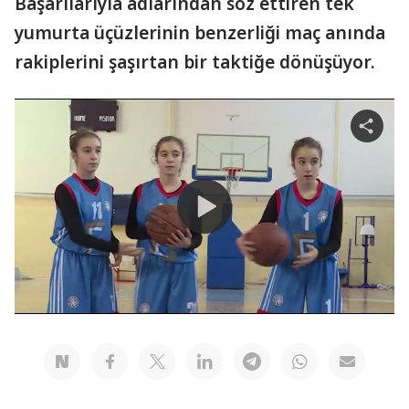
Başarılarıyla adlarından söz ettiren tek
yumurta üçüzlerinin benzerliği maç anında
rakiplerini şaşırtan bir taktiğe dönüşüyor.
Share
video
Play
Video