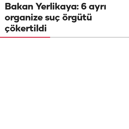
Bakan Yerlikaya: 6 ayrı
organize suç örgütü
çökertildi
Emniyet ve Jandarma koordinesinde
gerçekleştirilen operasyonlarda, 6 ayrı
organize suç örgütü çökertildi.
Operasyonlarda 3 elebaşının da içerisinde
olduğu 75 şüpheli yakalandı.