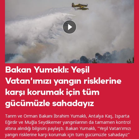
Bakan Yumaklı: Yeşil
Vatan'ımızı yangın risklerine
karşı korumak için tüm
gücümüzle sahadayız
Tarım ve Orman Bakanı İbrahim Yumaklı, Antalya Kaş, Isparta
Eğirdir ve Muğla Seydikemer yangınlarının da tamamen kontrol
altına alındığı bilgisini paylaştı. Bakan Yumaklı, "Yeşil Vatan'ımızı
yangın risklerine karşı korumak için tüm gücümüzle sahadayız"