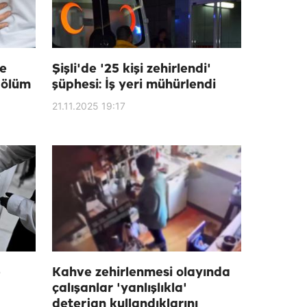
de
Şişli'de '25 kişi zehirlendi'
" ölüm
şüphesi: İş yeri mühürlendi
21.11.2025 19:17
e
Kahve zehirlenmesi olayında
çalışanlar 'yanlışlıkla'
deterjan kullandıklarını