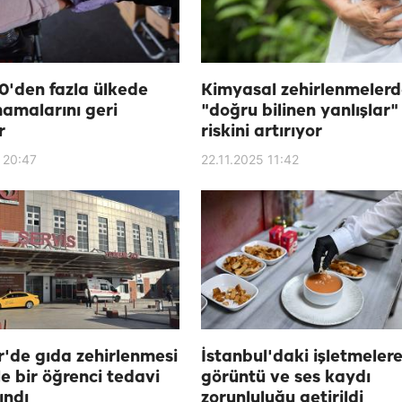
0'den fazla ülkede
Kimyasal zehirlenmeler
amalarını geri
"doğru bilinen yanlışlar
r
riskini artırıyor
 20:47
22.11.2025 11:42
r'de gıda zehirlenmesi
İstanbul'daki işletmeler
e bir öğrenci tedavi
görüntü ve ses kaydı
ındı
zorunluluğu getirildi