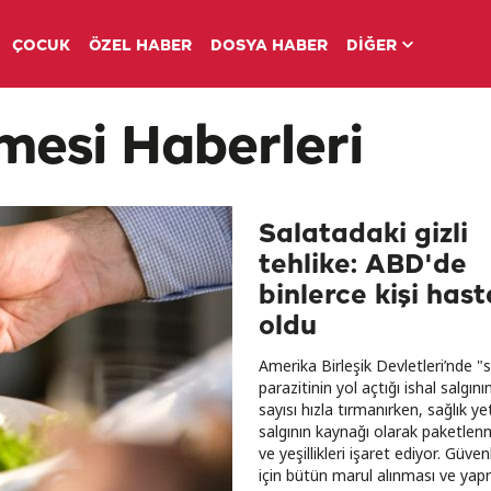
ÇOCUK
ÖZEL HABER
DOSYA HABER
DİĞER
mesi Haberleri
Salatadaki gizli
tehlike: ABD'de
binlerce kişi hast
oldu
Amerika Birleşik Devletleri’nde "
parazitinin yol açtığı ishal salgın
sayısı hızla tırmanırken, sağlık yetk
salgının kaynağı olarak paketlen
ve yeşillikleri işaret ediyor. Güve
için bütün marul alınması ve yapr