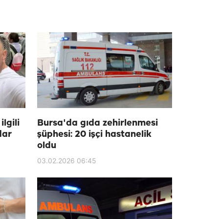
lgili
Bursa'da gıda zehirlenmesi
dar
şüphesi: 20 işçi hastanelik
oldu
03.02.2026 06:45