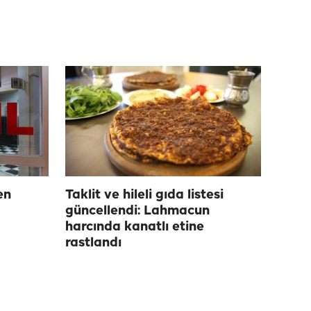
en
Taklit ve hileli gıda listesi
güncellendi: Lahmacun
harcında kanatlı etine
rastlandı