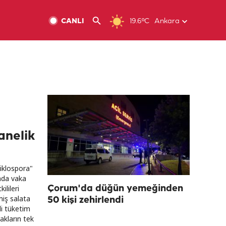
CANLI
19.6ºC
Ankara
anelik
siklospora"
ında vaka
ilileri
Çorum'da düğün yemeğinden
miş salata
50 kişi zehirlendi
nli tüketim
akların tek