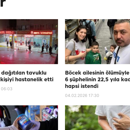
r
 dağıtılan tavuklu
Böcek ailesinin ölümüyle i
kişiyi hastanelik etti
6 şüphelinin 22,5 yıla ka
hapsi istendi
 06:03
04.02.2026 17:30