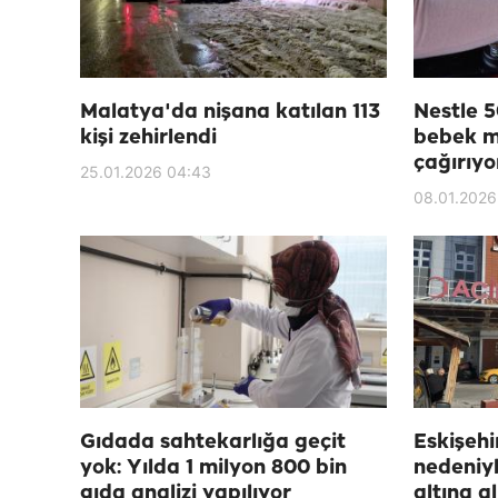
Malatya'da nişana katılan 113
Nestle 5
kişi zehirlendi
bebek m
çağırıyo
25.01.2026 04:43
08.01.2026
Gıdada sahtekarlığa geçit
Eskişehi
yok: Yılda 1 milyon 800 bin
nedeniyl
gıda analizi yapılıyor
altına al