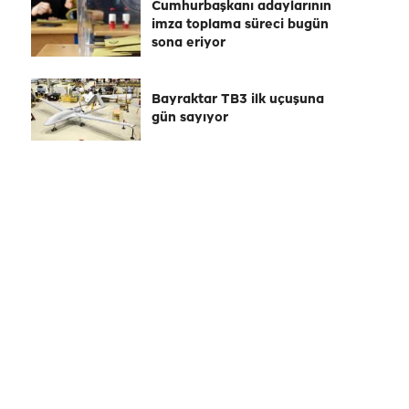
Cumhurbaşkanı adaylarının
imza toplama süreci bugün
sona eriyor
Bayraktar TB3 ilk uçuşuna
gün sayıyor