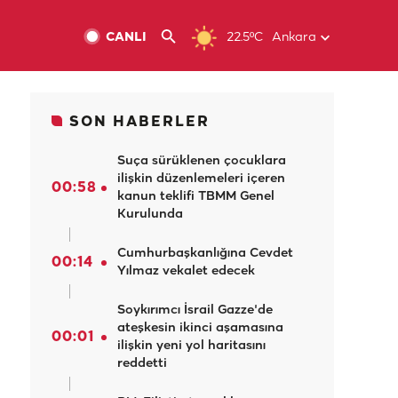
CANLI
22.5ºC
Ankara
SON HABERLER
Suça sürüklenen çocuklara
ilişkin düzenlemeleri içeren
00:58
kanun teklifi TBMM Genel
Kurulunda
Cumhurbaşkanlığına Cevdet
00:14
Yılmaz vekalet edecek
Soykırımcı İsrail Gazze'de
ateşkesin ikinci aşamasına
00:01
ilişkin yeni yol haritasını
reddetti