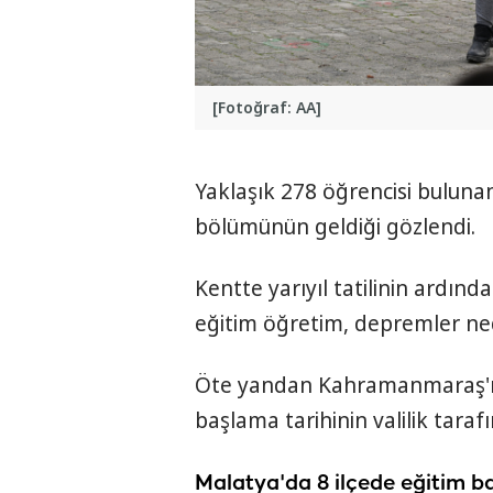
[Fotoğraf: AA]
Yaklaşık 278 öğrencisi buluna
bölümünün geldiği gözlendi.
Kentte yarıyıl tatilinin ardın
eğitim öğretim, depremler ned
Öte yandan Kahramanmaraş'ın 
başlama tarihinin valilik taraf
Malatya'da 8 ilçede eğitim ba