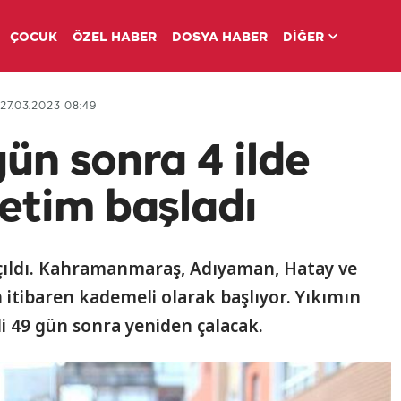
ÇOCUK
ÖZEL HABER
DOSYA HABER
DİĞER
27.03.2023 08:49
n sonra 4 ilde
etim başladı
çıldı. Kahramanmaraş, Adıyaman, Hatay ve
itibaren kademeli olarak başlıyor. Yıkımın
ili 49 gün sonra yeniden çalacak.