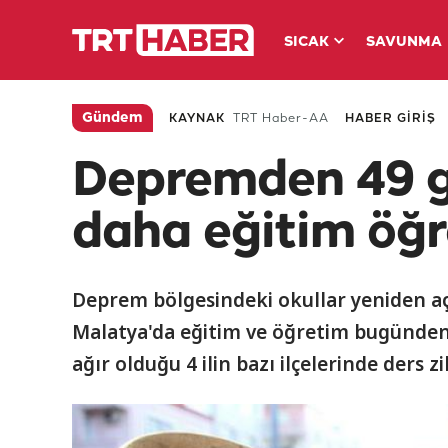
SICAK
SAVUNMA
Gündem
KAYNAK
TRT Haber-AA
HABER GİRİŞ
Depremden 49 gü
daha eğitim öğr
Deprem bölgesindeki okullar yeniden a
Malatya'da eğitim ve öğretim bugünden 
ağır olduğu 4 ilin bazı ilçelerinde ders z