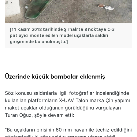
[11 Kasım 2018 tarihinde Şırnak’ta 8 noktaya C-3
patlayıcı monte edilen model uçaklarla saldırı
girişiminde bulunulmuştu.]
Üzerinde küçük bombalar eklenmiş
Söz konusu saldırılarla ilgili fotoğraflar incelendiğinde
kullanılan platformların X-UAV Talon marka Çin yapımı
maket uçaklar olduğunun görüldüğünü vurgulayan
Turan Oğuz, şöyle devam etti:
“Bu uçakların birisinin 60 mm havan ile techiz edildiğini
gözlemledik ki eğer saldırı amacına ulaşsa ciddi