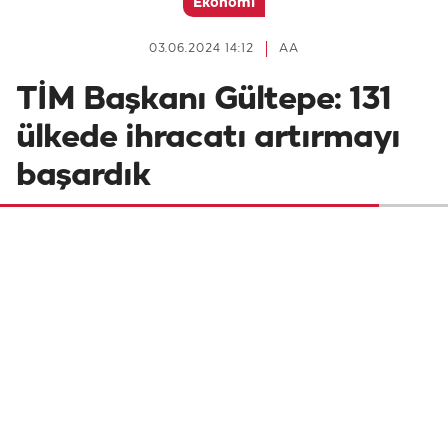
Ekonomi
03.06.2024 14:12
AA
TİM Başkanı Gültepe: 131
ülkede ihracatı artırmayı
başardık
Türkiye İhracatçılar Meclisi (TİM) Başkanı
Mustafa Gültepe, "103 ülkede yüzde 10'un
üzerinde, 61 ülkede yüzde 50'nin üzerinde
ihracat artışı kaydettik. Genel tabloda ise
131 ülkede ihracatı artırmayı başardık"
dedi.