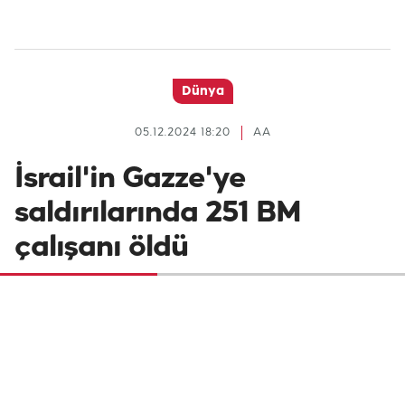
Dünya
05.12.2024 18:20
AA
İsrail'in Gazze'ye
saldırılarında 251 BM
çalışanı öldü
İsrail ordusunun 7 Ekim 2023'ten bu yana
Gazze Şeridi'ne düzenlediği saldırılarda 251
Birleşmiş Milletler Yakın Doğu'daki Filistinli
Mültecilere Yardım ve Bayındırlık Ajansı