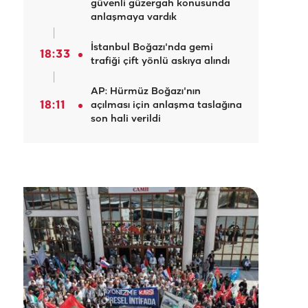
güvenli güzergah konusunda
anlaşmaya vardık
İstanbul Boğazı'nda gemi
18:33
trafiği çift yönlü askıya alındı
AP: Hürmüz Boğazı'nın
18:11
açılması için anlaşma taslağına
son hali verildi