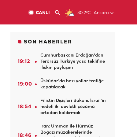
CANLI
30.2ºC
Ankara
SON HABERLER
Cumhurbaşkanı Erdoğan'dan
19:12
Terörsüz Türkiye yasa teklifine
ilişkin paylaşım
Üsküdar'da bazı yollar trafiğe
19:00
kapatılacak
Filistin Dışişleri Bakanı: İsrail'in
18:54
hedefi iki devletli çözümü
ortadan kaldırmak
İran: Umman ile Hürmüz
Boğazı müzakerelerinde
18:46