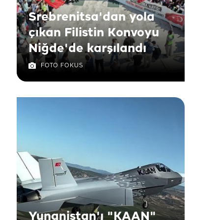
Srebrenitsa'dan yola
çıkan Filistin Konvoyu
Niğde'de karşılandı
FOTO FOKUS
Yunanistan'ı "KAAN"