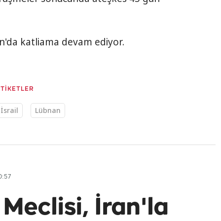
an'da katliama devam ediyor.
ETİKETLER
İsrail
Lübnan
0:57
Meclisi, İran'la