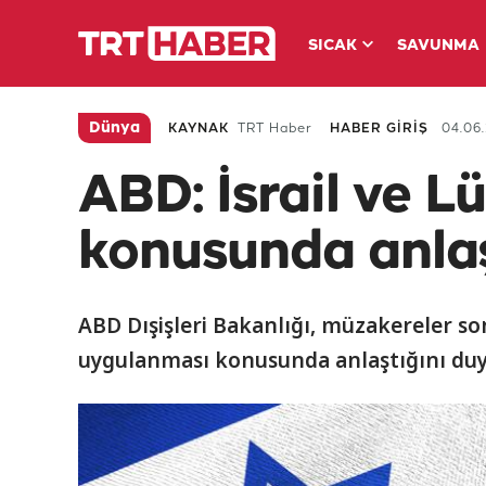
SICAK
SAVUNMA
Dünya
KAYNAK
TRT Haber
HABER GİRİŞ
04.06.
ABD: İsrail ve 
konusunda anla
ABD Dışişleri Bakanlığı, müzakereler so
uygulanması konusunda anlaştığını du