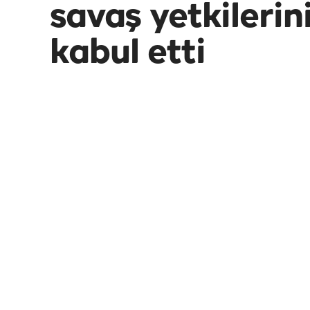
savaş yetkilerini
kabul etti
ABD Temsilciler Meclisi, Başkan Donald
saldırılarının sona ermesini öngören "sav