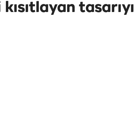
 kısıtlayan tasarıyı
 Trump yönetiminin İran'a yönelik
aş yetkileri" tasarısını kabul etti.