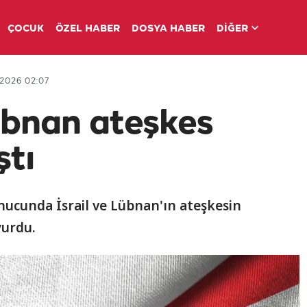
ÇOCUK
ÖZEL HABER
DOSYA HABER
DİĞER
2026 02:07
Lübnan ateşkes
ştı
nucunda İsrail ve Lübnan'ın ateşkesin
yurdu.