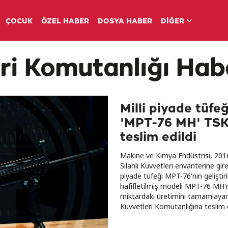
ÇOCUK
ÖZEL HABER
DOSYA HABER
DİĞER
ri Komutanlığı Habe
Milli piyade tüfeğ
'MPT-76 MH' TSK
teslim edildi
Makine ve Kimya Endüstrisi, 201
Silahlı Kuvvetleri envanterine gire
piyade tüfeği MPT-76'nın geliştir
hafifletilmiş modeli MPT-76 MH'n
miktardaki üretimini tamamlaya
Kuvvetleri Komutanlığına teslim e