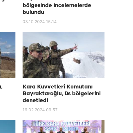
bölgesinde incelemelerde
bulundu
03.10.2024 15:14
,
Kara Kuvvetleri Komutanı
Bayraktaroğlu, üs bölgelerini
denetledi
16.02.2024 09:57