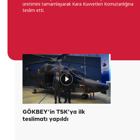
üretimini tamamlayarak Kara Kuvvetleri Komutanlığına
teslim etti.
GÖKBEY'in TSK'ya ilk
teslimatı yapıldı