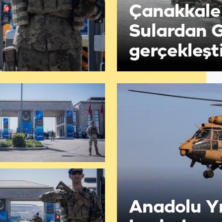
Çanakkale
Sulardan G
gerçekleşti
Anadolu Yı