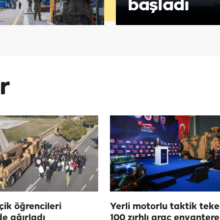
başladı
r
ik öğrencileri
Yerli motorlu taktik teke
de ağırladı
100 zırhlı araç envantere