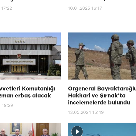
 17:22
10.01.2025 16:17
vvetleri Komutanlığı
Orgeneral Bayraktaroğlu
uzman erbaş alacak
Hakkari ve Şırnak'ta
incelemelerde bulundu
 19:29
13.05.2024 15:49