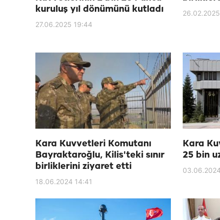
kuruluş yıl dönümünü kutladı
26.02.2025
27.06.2025 19:44
Kara Kuvvetleri Komutanı
Kara Ku
Bayraktaroğlu, Kilis'teki sınır
25 bin 
birliklerini ziyaret etti
03.06.2024
18.06.2024 14:41