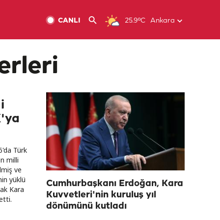
CANLI
25.9ºC
Ankara
rleri
i
'ya
6'da Türk
n milli
ilmiş ve
in yüklü
Cumhurbaşkanı Erdoğan, Kara
rak Kara
Kuvvetleri'nin kuruluş yıl
tti.
dönümünü kutladı