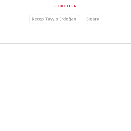
ETİKETLER
Recep Tayyip Erdoğan
Sigara
Yaşam
18.04.2024 12:17
TRT Haber
Murat 124 sevdalısı Recep
Amca
Eskişehir’de yaşayan Recep Gürlü, hurda
olarak satın aldığı Murat 124’leri restore