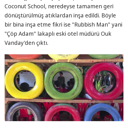
Coconut School, neredeyse tamamen geri
V
dönüştürülmüş atıklardan inşa edildi. Böyle
i
bir bina inşa etme fikri ise "Rubbish Man" yani
d
"Çöp Adam" lakaplı eski otel müdürü Ouk
Vanday'den çıktı.
e
o