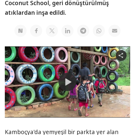
Coconut School, geri dönüştürülmüş
atıklardan inşa edildi.
S
h
a
r
e
v
i
d
e
o
P
l
a
y
Kamboçya'da yemyeşil bir parkta yer alan