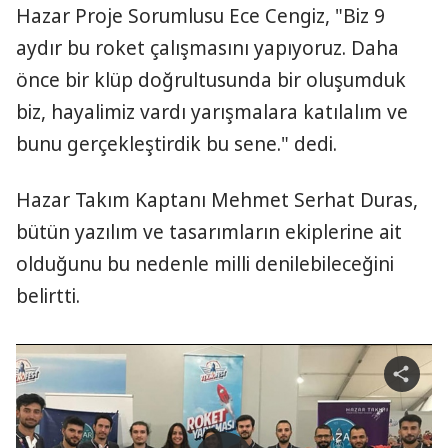
Hazar Proje Sorumlusu Ece Cengiz, "Biz 9
aydır bu roket çalışmasını yapıyoruz. Daha
önce bir klüp doğrultusunda bir oluşumduk
biz, hayalimiz vardı yarışmalara katılalım ve
bunu gerçekleştirdik bu sene." dedi.
Hazar Takım Kaptanı Mehmet Serhat Duras,
bütün yazılım ve tasarımların ekiplerine ait
olduğunu bu nedenle milli denilebileceğini
belirtti.
S
h
a
r
e
v
i