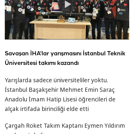
d
e
o
P
l
a
y
Savaşan İHA'lar yarışmasını İstanbul Teknik
V
Üniversitesi takımı kazandı
i
Yarışlarda sadece üniversiteliler yoktu.
İstanbul Başakşehir Mehmet Emin Saraç
d
Anadolu İmam Hatip Lisesi öğrencileri de
e
alçak irtifada birinciliği elde etti
o
Çargah Roket Takım Kaptanı Eymen Yıldırım