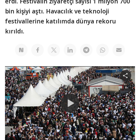
erdi. Festivalin ziyaretçi sayısı 1 milyon 700
bin kişiyi aştı. Havacılık ve teknoloji
festivallerine katılımda dünya rekoru
kırıldı.
S
h
a
r
e
v
i
d
e
o
P
l
a