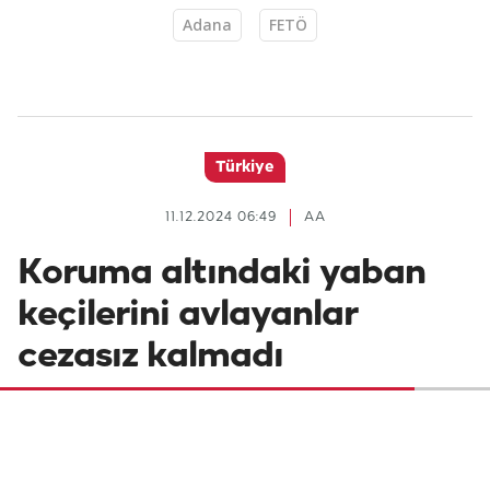
Adana
FETÖ
Türkiye
11.12.2024 06:49
AA
Koruma altındaki yaban
keçilerini avlayanlar
cezasız kalmadı
Tunceli'nin Mazgirt ilçesinde koruma
altındaki yaban keçilerini avladıkları dronla