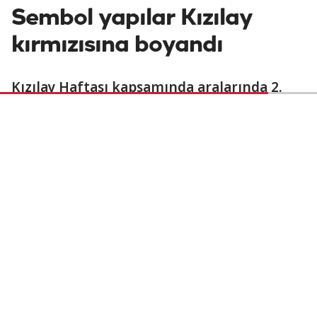
Sembol yapılar Kızılay
kırmızısına boyandı
Kızılay Haftası kapsamında aralarında 2.
Meclis ve Galata Kulesi'nin de bulunduğu
Ankara ve İstanbul'daki sembol yapılar,
kırmızı ışıkla aydınlatıldı.