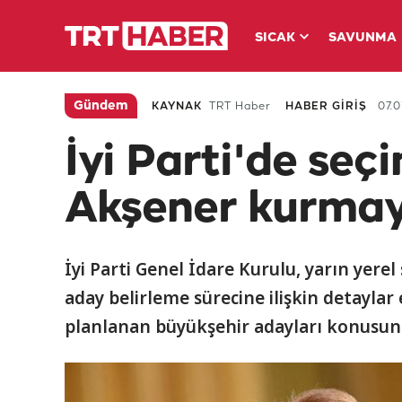
SICAK
SAVUNMA
Gündem
KAYNAK
TRT Haber
HABER GİRİŞ
07.0
İyi Parti'de seçi
Akşener kurmay
İyi Parti Genel İdare Kurulu, yarın yer
aday belirleme sürecine ilişkin detaylar
planlanan büyükşehir adayları konusund