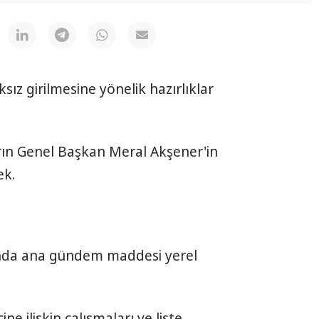
aksız girilmesine yönelik hazırlıklar
arın Genel Başkan Meral Akşener'in
ek.
ında ana gündem maddesi yerel
ine ilişkin çalışmaları ve liste