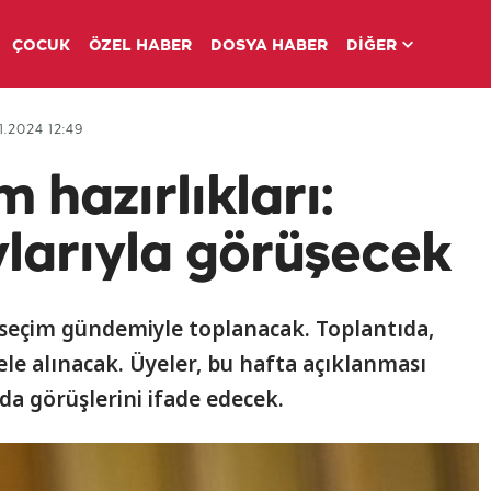
ÇOCUK
ÖZEL HABER
DOSYA HABER
DİĞER
1.2024 12:49
m hazırlıkları:
larıyla görüşecek
el seçim gündemiyle toplanacak. Toplantıda,
 ele alınacak. Üyeler, bu hafta açıklanması
a görüşlerini ifade edecek.