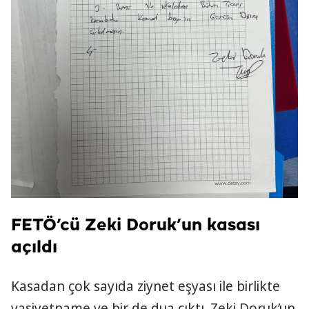
FETÖ’cü Zeki Doruk’un kasası
açıldı
Kasadan çok sayıda ziynet eşyası ile birlikte
vasiyetname ve bir de dua çıktı. Zeki Doruk’un