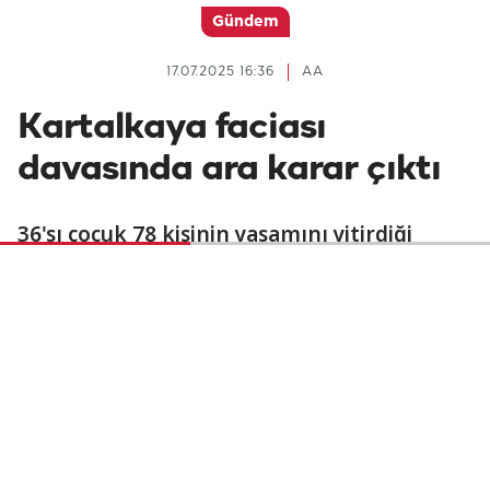
Gündem
17.07.2025 16:36
AA
Kartalkaya faciası
davasında ara karar çıktı
36'sı çocuk 78 kişinin yaşamını yitirdiği
Kartalkaya faciası davasının ilk
duruşmasında ara karar çıktı. Tutuklu aşçı
yardımcısı tahliye edilirken, tutuksuz
yargılanan itfaiye eri tutuklandı. Diğer
tutuklu sanıkların tahliye talepleri ise
reddedildi.