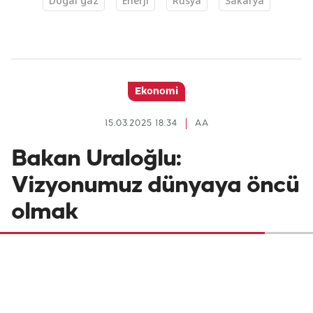
Doğal gaz
Enerji
Rusya
Sakarya
Ekonomi
15.03.2025 18:34
AA
Bakan Uraloğlu:
Vizyonumuz dünyaya öncü
olmak
Ulaştırma Bakanı Abdulkadir Uraloğlu,
hizmete giren ve çalışmaları devam eden
ulaştırma projelerine ilişkin "Vizyonumuz