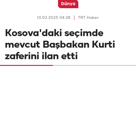
Dünya
10.02.2025 04:28
TRT Haber
Kosova'daki seçimde
mevcut Başbakan Kurti
zaferini ilan etti
Kosova’da halk milletvekili seçimleri için
sandık başındaydı. Sandık çıkış anketlerine
göre, Başbakan Albin Kurti'nin liderliğini
yaptığı "Kendin Karar Al Hareketi" yüzde
38,2 oyla seçimden birinci parti çıktı.