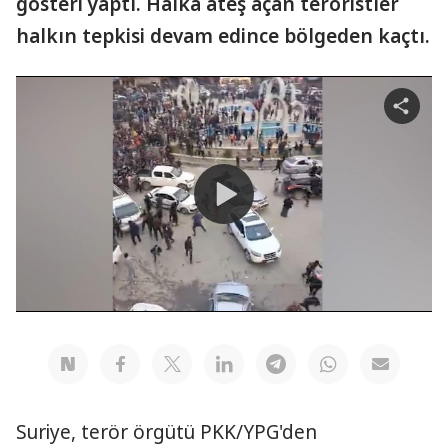
gösteri yaptı. Halka ateş açan teröristler
halkın tepkisi devam edince bölgeden kaçtı.
Share
video
Play
Video
Suriye, terör örgütü PKK/YPG'den