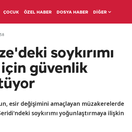
ÇOCUK
ÖZEL HABER
DOSYA HABER
DİĞER
:58
e'deki soykırımı
için güvenlik
ütüyor
un, esir değişimini amaçlayan müzakerelerde
ridi'ndeki soykırımı yoğunlaştırmaya ilişkin
.