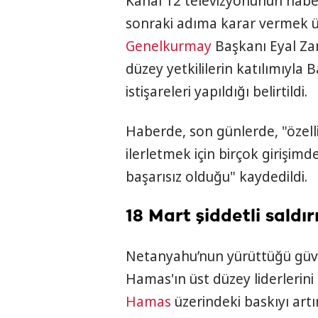
Kanal 12 televizyonunun haber
sonraki adıma karar vermek ü
Genelkurmay
Başkanı Eyal Zam
düzey yetkililerin katılımıyla
istişareleri yapıldığı belirtildi.
Haberde, son günlerde, "özell
ilerletmek için birçok girişim
başarısız olduğu" kaydedildi.
18 Mart şiddetli saldı
Netanyahu’nun yürüttüğü güve
Hamas'ın üst düzey liderleri
Hamas
üzerindeki baskıyı artı