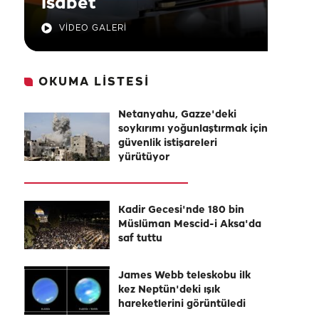
isabet
VİDEO GALERİ
OKUMA LİSTESİ
Netanyahu, Gazze'deki
soykırımı yoğunlaştırmak için
güvenlik istişareleri
yürütüyor
Kadir Gecesi'nde 180 bin
Müslüman Mescid-i Aksa'da
saf tuttu
James Webb teleskobu ilk
kez Neptün'deki ışık
hareketlerini görüntüledi