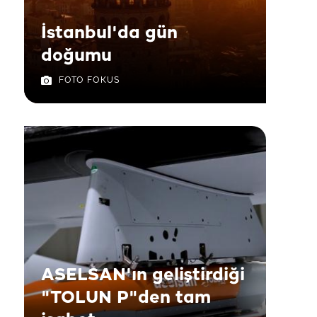
İstanbul'da gün
doğumu
FOTO FOKUS
ASELSAN'ın geliştirdiği
"TOLUN P"den tam