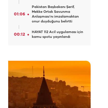
Pakistan Başbakanı Şerif,
Mekke Ortak Savunma
01:06
Anlaşması'nı imzalamaktan
onur duyduğunu belirtti
HAYAT 112 Acil uygulaması için
00:12
kamu spotu yayınlandı