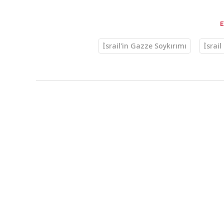
İsrail'in Gazze Soykırımı
İsrail
Dünya
KAYNAK
AA
HABER GİRİŞ
27.03.2025 00
Kadir Gecesi'nd
Müslüman Mesci
tuttu