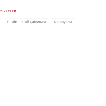
ETİKETLER
Filistin - İsrail Çatışması
Netanyahu
:43
e 180 bin
d-i Aksa'da saf