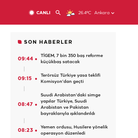
CANLI
26.4ºC
Ankara
SON HABERLER
TİGEM, 7 bin 350 baş reforme
09:44
küçükbaş satacak
Terörsüz Türkiye yasa teklifi
09:15
Komisyon'dan geçti
Suudi Arabistan'daki simge
yapılar Türkiye, Suudi
08:47
Arabistan ve Pakistan
bayraklarıyla ışıklandırıldı
Yemen ordusu, Husilere yönelik
08:23
operasyon düzenledi