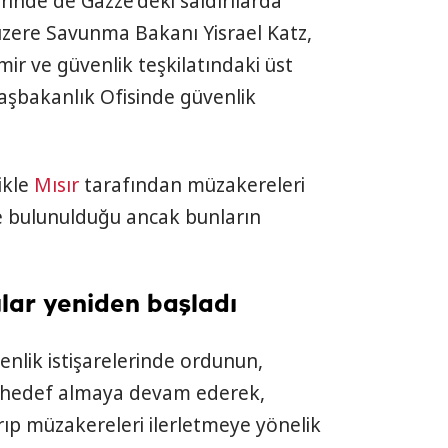
inde de Gazze'deki saldırılarda
zere Savunma Bakanı Yisrael Katz,
ir ve güvenlik teşkilatındaki üst
 Başbakanlık Ofisinde güvenlik
ikle
Mısır
tarafından müzakereleri
de bulunulduğu ancak bunların
rılar yeniden başladı
nlik istişarelerinde ordunun,
ni hedef almaya devam ederek,
rıp müzakereleri ilerletmeye yönelik