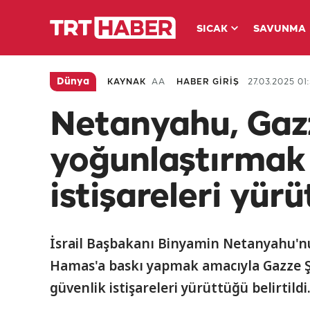
SICAK
SAVUNMA
Dünya
KAYNAK
AA
HABER GİRİŞ
27.03.2025 01
Netanyahu, Gazz
yoğunlaştırmak 
istişareleri yür
İsrail Başbakanı Binyamin Netanyahu'n
Hamas'a baskı yapmak amacıyla Gazze Şe
güvenlik istişareleri yürüttüğü belirtildi