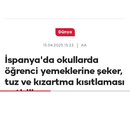
Dünya
15.04.2025 15:23
AA
İspanya'da okullarda
öğrenci yemeklerine şeker,
tuz ve kızartma kısıtlaması
getiriliyor
İspanya'da azınlık sol koalisyon hükümeti,
okullarda öğrencilere verilen yemeklerde
şeker, tuz ve kızartmalara sınırlama ve