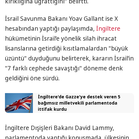
kırıklığına uğrattığını" belirtti.
İsrail Savunma Bakanı Yoav Gallant ise X
hesabından yaptığı paylaşımda,
İngiltere
hükümetinin İsrail’e yönelik silah ihracat
lisanslarına getirdiği kısıtlamalardan "büyük
üzüntü" duyduğunu belirterek, kararın İsrail’in
"7 farklı cephede savaştığı" döneme denk
geldiğini öne sürdü.
İngiltere'de Gazze'ye destek veren 5
bağımsız milletvekili parlamentoda
ittifak kurdu
İngiltere Dışişleri Bakanı David Lammy,
parlamentoda yaptığı konuşmada, ülkesinin