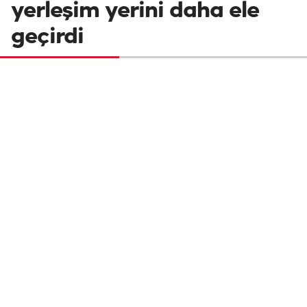
yerleşim yerini daha ele
geçirdi
Suriye'de Beşşar Esed rejimi karşıtı silahlı
gruplar, Halep ve İdlib illerinin ardından
ilerledikleri Hama ilinde 16 yerleşim
bölgesini daha rejim güçlerinden geri aldı.