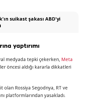
'ın suikast şakası ABD'yi
ı
ına yaptırımı
syal medyada tepki çekerken,
Meta
er öncesi aldığı kararla dikkatleri
it olan Rossiya Segodnya, RT ve
ını platformlarından yasakladı.