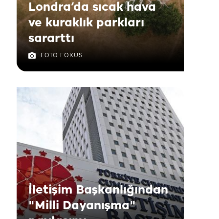
Londra’da sıcak hava
ve kuraklık parkları
sararttı
FOTO FOKUS
İletişim Başkanlığından
"Milli Dayanışma"