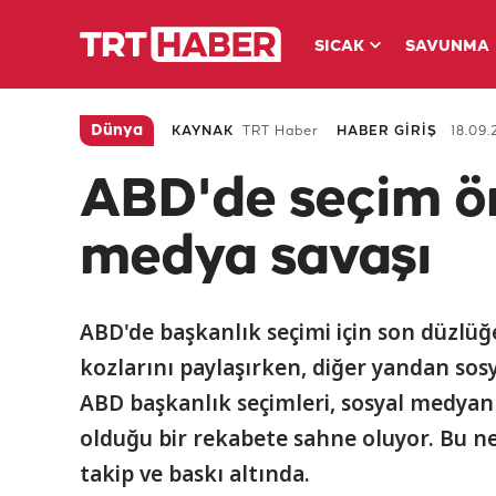
SICAK
SAVUNMA
Dünya
KAYNAK
TRT Haber
HABER GİRİŞ
18.09.
ABD'de seçim ön
medya savaşı
ABD'de başkanlık seçimi için son düzlüğe
kozlarını paylaşırken, diğer yandan sos
ABD başkanlık seçimleri, sosyal medyan
olduğu bir rekabete sahne oluyor. Bu n
takip ve baskı altında.