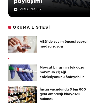
paylaşımı
VİDEO GALERİ
OKUMA LİSTESİ
ABD'de seçim öncesi sosyal
medya savaşı
Mevcut bir aşının tek dozu
maymun çiçeği
enfeksiyonunu önleyebilir
İnsan vücudunda 3 bin 600
gıda ambalajı kimyasalı
bulundu