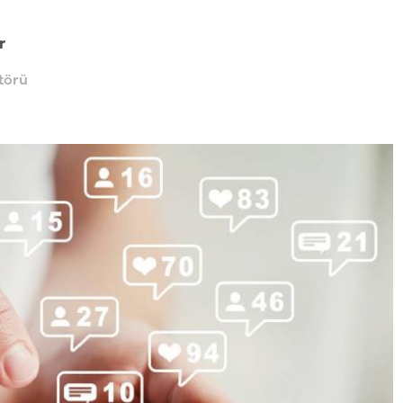
r
törü