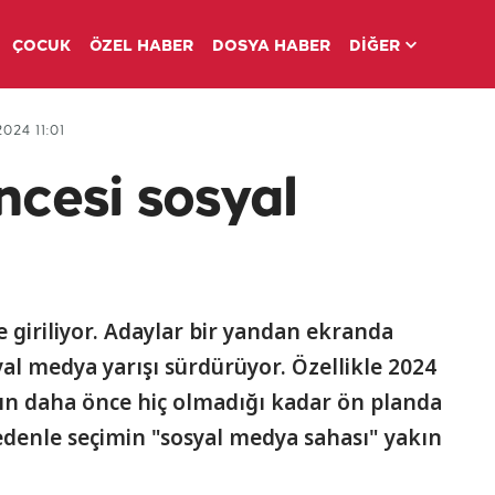
ÇOCUK
ÖZEL HABER
DOSYA HABER
DİĞER
2024 11:01
cesi sosyal
 giriliyor. Adaylar bir yandan ekranda
yal medya yarışı sürdürüyor. Özellikle 2024
ın daha önce hiç olmadığı kadar ön planda
edenle seçimin "sosyal medya sahası" yakın