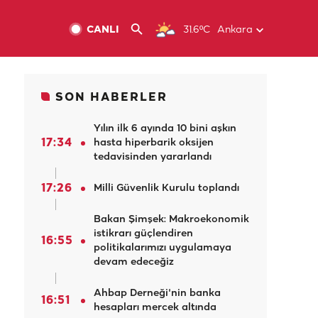
CANLI
31.6ºC
Ankara
SON HABERLER
Yılın ilk 6 ayında 10 bini aşkın
17:34
hasta hiperbarik oksijen
tedavisinden yararlandı
17:26
Milli Güvenlik Kurulu toplandı
Bakan Şimşek: Makroekonomik
istikrarı güçlendiren
16:55
politikalarımızı uygulamaya
devam edeceğiz
Ahbap Derneği'nin banka
16:51
hesapları mercek altında