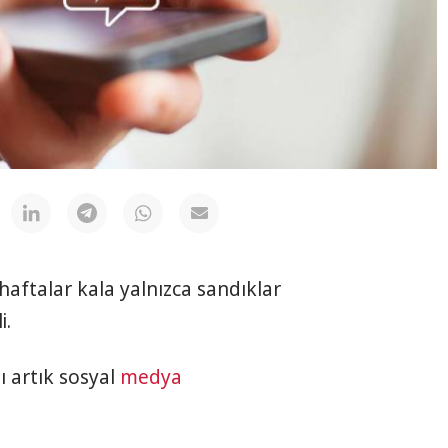
haftalar kala yalnızca sandıklar
i.
ı artık sosyal
medya