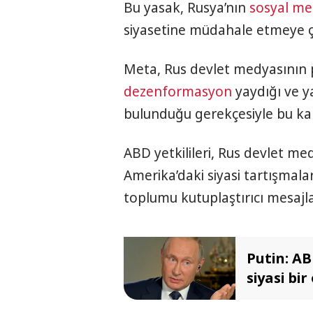
Bu yasak, Rusya’nın
sosyal m
siyasetine müdahale etmeye çal
Meta, Rus devlet medyasının 
dezenformasyon
yaydığı ve y
bulunduğu gerekçesiyle bu kara
ABD yetkilileri, Rus devlet me
Amerika’daki siyasi tartışmala
toplumu kutuplaştırıcı mesajla
Putin: AB
siyasi bi