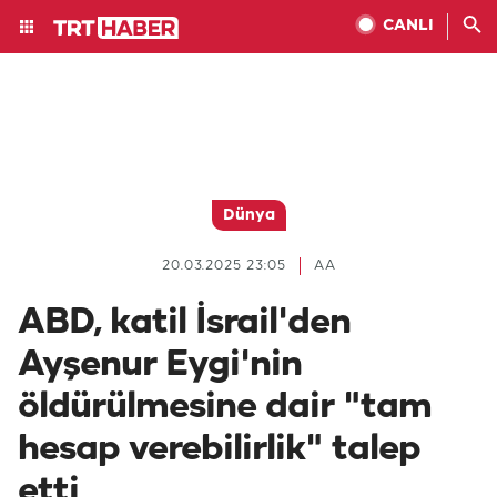
CANLI
Dünya
20.03.2025 23:05
AA
ABD, katil İsrail'den
Ayşenur Eygi'nin
öldürülmesine dair "tam
hesap verebilirlik" talep
etti