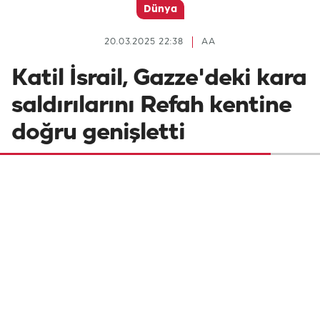
Dünya
20.03.2025 22:38
AA
Katil İsrail, Gazze'deki kara
saldırılarını Refah kentine
doğru genişletti
İsrail ordusu, Gazze Şeridi'ne düzenlediği
kara saldırılarını bölgenin güneyindeki
Refah kentine doğru genişlettiğini açıkladı.