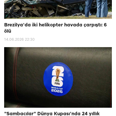
Brezilya'da iki helikopter havada çarpıştı: 6
ölü
14.06.2026 22:30
"Sambacılar" Dünya Kupası'nda 24 yıllık