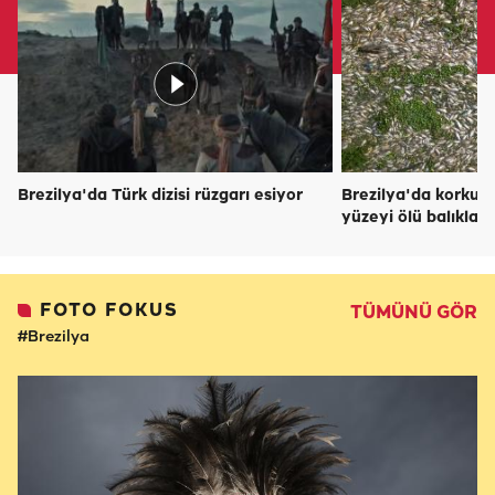
Brezilya'da Türk dizisi rüzgarı esiyor
Brezilya'da korkut
yüzeyi ölü balıklarl
FOTO FOKUS
TÜMÜNÜ GÖR
#Brezilya