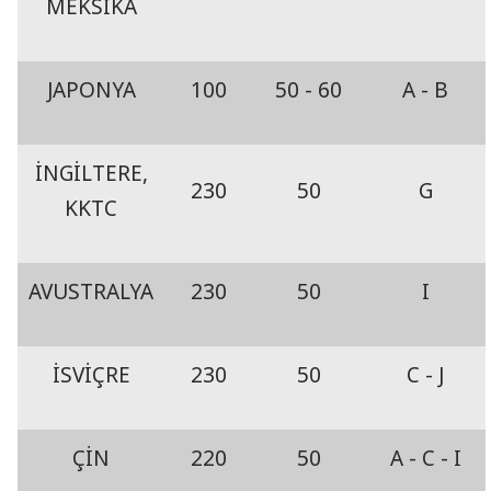
MEKSİKA
JAPONYA
100
50 - 60
A - B
İNGİLTERE,
230
50
G
KKTC
AVUSTRALYA
230
50
I
İSVİÇRE
230
50
C - J
ÇİN
220
50
A - C - I