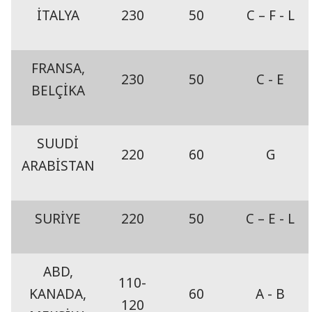
İTALYA
230
50
C – F - L
FRANSA,
230
50
C - E
BELÇİKA
SUUDİ
220
60
G
ARABİSTAN
SURİYE
220
50
C – E - L
ABD,
110-
KANADA,
60
A - B
120