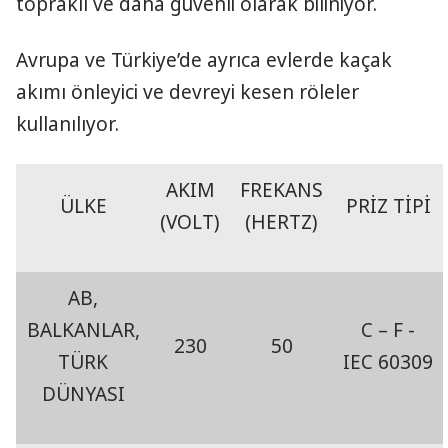
topraklı ve daha güvenli olarak biliniyor.
Avrupa ve Türkiye’de ayrıca evlerde kaçak
akımı önleyici ve devreyi kesen röleler
kullanılıyor.
AKIM
FREKANS
ÜLKE
PRİZ TİPİ
(VOLT)
(HERTZ)
AB,
BALKANLAR,
C – F -
230
50
TÜRK
IEC 60309
DÜNYASI