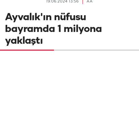
19.06.2024 13:56
AA
Ayvalık'ın nüfusu
bayramda 1 milyona
yaklaştı
İç turizmin ve Kuzey Ege'nin önemli
merkezlerinden Balıkesir'in Ayvalık
ilçesinde Kurban Bayramı tatilinde ziyaretçi
yoğunluğu yaşanıyor.