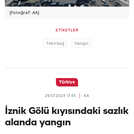
[Fotoğraf: AA]
ETİKETLER
Tekirdağ
Yangın
Türkiye
29.07.2024 17:45
AA
İznik Gölü kıyısındaki sazlık
alanda yangın