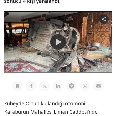
sonucu 4 kişi yaralandı.
Share
video
Play
Video
Zübeyde Ö'nün kullandığı otomobil,
Karaburun Mahallesi Liman Caddesi'nde