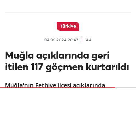
Türkiye
04.09.2024 20:47
AA
Muğla açıklarında geri
itilen 117 göçmen kurtarıldı
Muğla'nın Fethiye ilçesi açıklarında
Yunanistan unsurlarınca Türk kara sularına
geri itilen lastik bot ve can sallarındaki 117
düzensiz göçmen kurtarıldı.