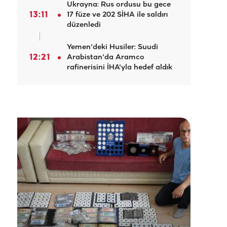
Ukrayna: Rus ordusu bu gece
13:11
17 füze ve 202 SİHA ile saldırı
düzenledi
Yemen'deki Husiler: Suudi
12:21
Arabistan'da Aramco
rafinerisini İHA'yla hedef aldık