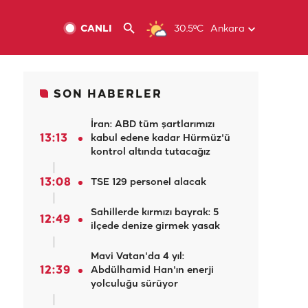
CANLI
30.5ºC
Ankara
SON HABERLER
İran: ABD tüm şartlarımızı
13:13
kabul edene kadar Hürmüz'ü
kontrol altında tutacağız
13:08
TSE 129 personel alacak
Sahillerde kırmızı bayrak: 5
12:49
ilçede denize girmek yasak
Mavi Vatan'da 4 yıl:
12:39
Abdülhamid Han'ın enerji
yolculuğu sürüyor