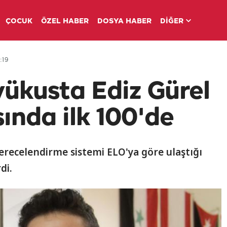
ÇOCUK
ÖZEL HABER
DOSYA HABER
DİĞER
:19
yükusta Ediz Gürel
ında ilk 100'de
erecelendirme sistemi ELO'ya göre ulaştığı
di.