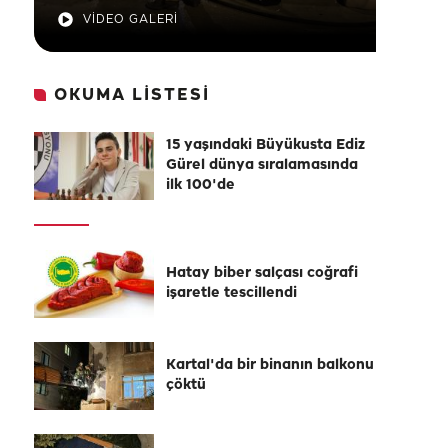
VİDEO GALERİ
OKUMA LİSTESİ
15 yaşındaki Büyükusta Ediz
Gürel dünya sıralamasında
ilk 100'de
Hatay biber salçası coğrafi
işaretle tescillendi
Kartal'da bir binanın balkonu
çöktü