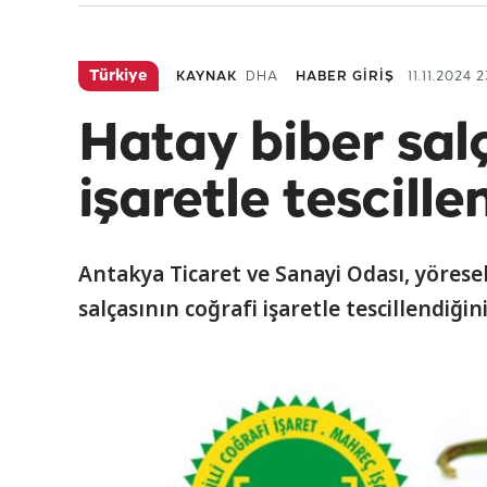
Türkiye
KAYNAK
DHA
HABER GİRİŞ
11.11.2024 2
Hatay biber salç
işaretle tescille
Antakya Ticaret ve Sanayi Odası, yörese
salçasının coğrafi işaretle tescillendiğini