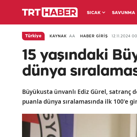
SICAK
SAVUNMA
Türkiye
KAYNAK
AA
HABER GİRİŞ
12.11.2024 00
15 yaşındaki Bü
dünya sıralamas
Büyükusta ünvanlı Ediz Gürel, satranç d
puanla dünya sıralamasında ilk 100'e gir