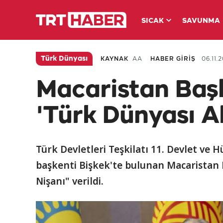
SICAK
SAVUNMA
Türk Dünyası
KAYNAK
AA
HABER GİRİŞ
06.11.2
Macaristan Baş
'Türk Dünyası Ali
Türk Devletleri Teşkilatı 11. Devlet ve H
başkenti Bişkek'te bulunan Macaristan 
Nişanı" verildi.