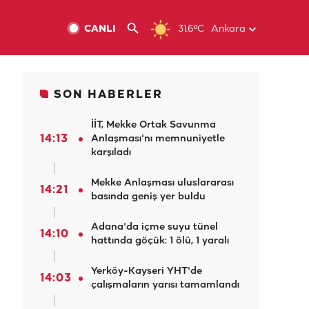
CANLI
31.6ºC
Ankara
SON HABERLER
İİT, Mekke Ortak Savunma
14:13
Anlaşması'nı memnuniyetle
karşıladı
Mekke Anlaşması uluslararası
14:21
basında geniş yer buldu
Adana'da içme suyu tünel
14:10
hattında göçük: 1 ölü, 1 yaralı
Yerköy-Kayseri YHT'de
14:03
çalışmaların yarısı tamamlandı