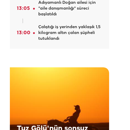
Adıyamanlı Doğan ailesi için
13:05
"aile danışmanlığı" süreci
başlatıldı
Çalıştığı iş yerinden yaklaşık 1,5
13:00
kilogram altın çalan şüpheli
tutuklandı
Tuz Gölü'nün sonsuz