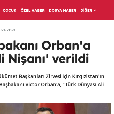
ÇOCUK
ÖZEL HABER
DOSYA HABER
DİĞER
024 21:39
bakanı Orban'a
 Nişanı' verildi
ükümet Başkanları Zirvesi için Kırgızistan'ın
Başbakanı Victor Orban'a, "Türk Dünyası Ali