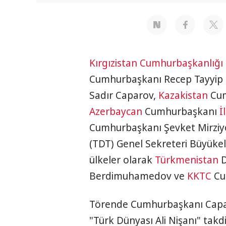
Kırgızistan
Cumhurbaşkanlığı
Cumhurbaşkanı Recep Tayyip 
Sadır Caparov,
Kazakistan
Cum
Azerbaycan
Cumhurbaşkanı
İ
Cumhurbaşkanı Şevket Mirziy
(TDT) Genel Sekreteri Büyüke
ülkeler olarak
Türkmenistan
D
Berdimuhamedov ve
KKTC
Cu
Törende Cumhurbaşkanı Capa
"Türk Dünyası Ali Nişanı" takdi