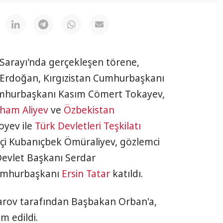
Sarayı'nda gerçekleşen törene,
Erdoğan, Kırgızistan Cumhurbaşkanı
hurbaşkanı Kasım Cömert Tokayev,
lham Aliyev
ve
Özbekistan
oyev ile
Türk Devletleri Teşkilatı
lçi Kubanıçbek Ömüraliyev, gözlemci
evlet Başkanı Serdar
mhurbaşkanı
Ersin Tatar
katıldı.
rov tarafından Başbakan Orban'a,
m edildi.