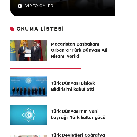
VİDEO GALERİ
OKUMA LİSTESİ
Macaristan Başbakanı
Orban'a 'Türk Dünyası Ali
Nişanı' verildi
Türk Dünyası Bişkek
Bildirisi'ni kabul etti
Türk Dünyası'nın yeni
bayrağı: Türk kültür gücü
Türk Devletleri Coğrafya