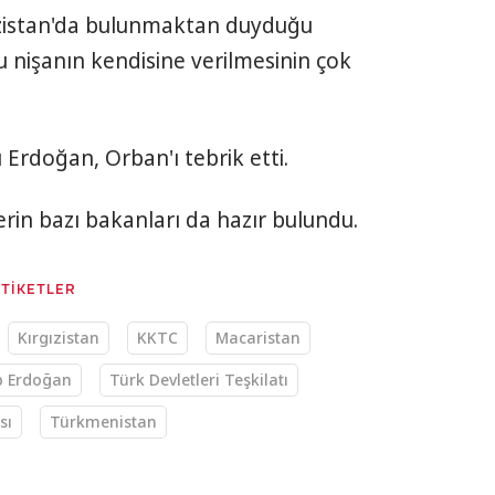
zistan'da bulunmaktan duyduğu
u nişanın kendisine verilmesinin çok
rdoğan, Orban'ı tebrik etti.
erin bazı bakanları da hazır bulundu.
ETİKETLER
Kırgızistan
KKTC
Macaristan
p Erdoğan
Türk Devletleri Teşkilatı
sı
Türkmenistan