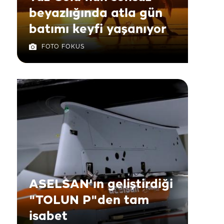
beyazlığında atla gün
batımı keyfi yaşanıyor
FOTO FOKUS
ASELSAN'ın geliştirdiği
"TOLUN P"den tam
isabet