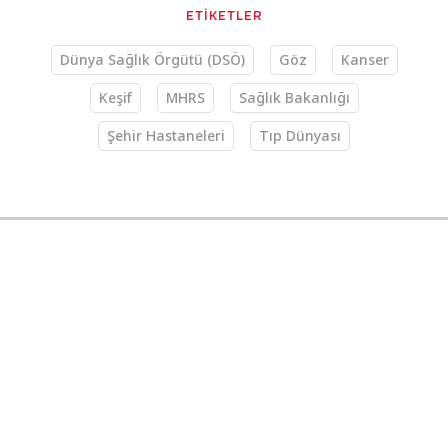
ETİKETLER
Dünya Sağlık Örgütü (DSÖ)
Göz
Kanser
Keşif
MHRS
Sağlık Bakanlığı
Şehir Hastaneleri
Tıp Dünyası
Sağlık
14.03.2025 07:09
The Guardian
117 yaşına kadar yaşayan
kadının hücrelerini ‘genç’
tutan genleri olduğu