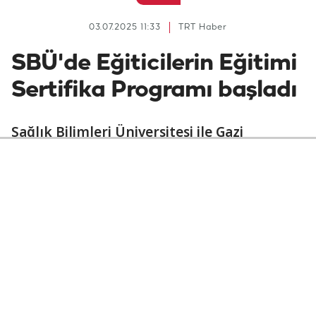
03.07.2025 11:33
TRT Haber
SBÜ'de Eğiticilerin Eğitimi
Sertifika Programı başladı
Sağlık Bilimleri Üniversitesi ile Gazi
Üniversitesi Eğitim Fakültesi iş birliğinde
düzenlenen “Eğiticilerin Eğitimi Sertifika
Programı” başladı. İlk oturumu Gülhane
Külliyesi'nde gerçekleştirilen programın
amacı öğretim üyelerinin pedagojik
yeterliliklerini artırmak.