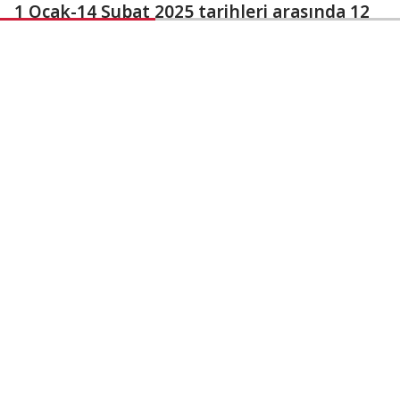
1 Ocak-14 Şubat 2025 tarihleri arasında 12
bin 919 adet sürücüye/araca makas atma
sebebiyle işlem yapıldı. İçişleri Bakanı
Yerlikaya, makas atanlara yönelik idari
yaptırımların artırılması, sürücü belgesinin
geri alınması ve araçların trafikten men
edilmesine yönelik çalışmalarda sona
gelindiğini söyledi.