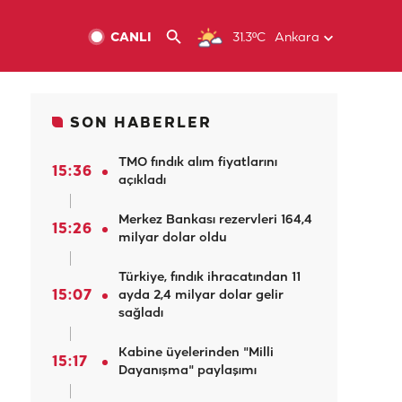
CANLI
31.3ºC
Ankara
SON HABERLER
TMO fındık alım fiyatlarını
15:36
açıkladı
Merkez Bankası rezervleri 164,4
15:26
milyar dolar oldu
Türkiye, fındık ihracatından 11
15:07
ayda 2,4 milyar dolar gelir
sağladı
Kabine üyelerinden "Milli
15:17
Dayanışma" paylaşımı