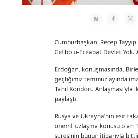
Cumhurbaşkanı Recep Tayyip E
Gelibolu-Eceabat Devlet Yolu A
Erdoğan, konuşmasında, Birleşm
geçtiğimiz temmuz ayında imz
Tahıl Koridoru Anlaşması'yla i
paylaştı.
Rusya ve Ukrayna'nın esir taka
önemli uzlaşma konusu olan Ta
süresinin bugün itibarıyla bitt