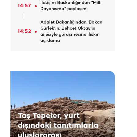
İletişim Başkanlığından "Milli
14:57
Dayanışma" paylaşımı
Adalet Bakanlığından, Bakan
Gürlek'in, Behçet Oktay'ın
14:52
ailesiyle görüşmesine ilişkin
açıklama
Taş Tepeler, yurt
dışındaki tanıtımlarla
uluslararası