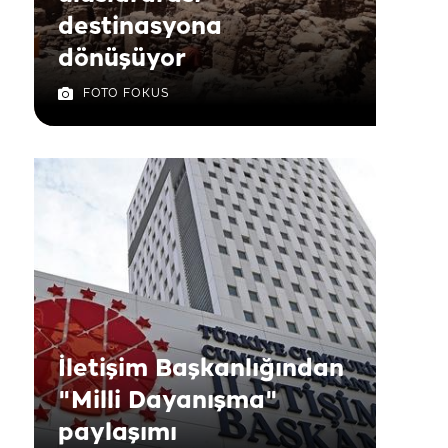
destinasyona
dönüşüyor
FOTO FOKUS
İletişim Başkanlığından
"Milli Dayanışma"
paylaşımı