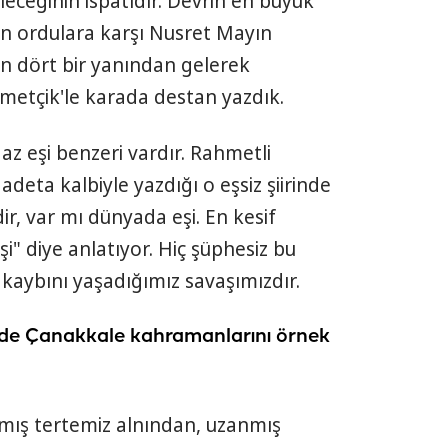
leceğinin ispatıdır. Devrin en büyük
an ordulara karşı Nusret Mayın
un dört bir yanından gelerek
etçik'le karada destan yazdık.
 eşi benzeri vardır. Rahmetli
deta kalbiyle yazdığı o eşsiz şiirinde
ir, var mı dünyada eşi. En kesif
i" diye anlatıyor. Hiç şüphesiz bu
kaybını yaşadığımız savaşımızdır.
de Çanakkale kahramanlarını örnek
nmış tertemiz alnından, uzanmış