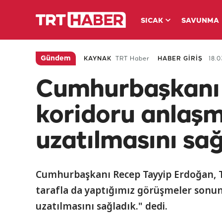
SICAK
SAVUNMA
Gündem
KAYNAK
TRT Haber
HABER GİRİŞ
18.0
Cumhurbaşkanı 
koridoru anlaşm
uzatılmasını sa
Cumhurbaşkanı Recep Tayyip Erdoğan, Tah
tarafla da yaptığımız görüşmeler sonun
uzatılmasını sağladık." dedi.