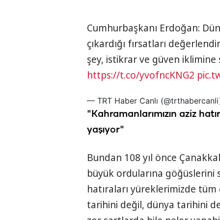
Cumhurbaşkanı Erdoğan: Düny
çıkardığı fırsatları değerlendi
şey, istikrar ve güven iklimine
https://t.co/yvofncKNG2
pic.
— TRT Haber Canlı (@trthabercanl
"Kahramanlarımızın aziz hatır
yaşıyor"
Bundan 108 yıl önce Çanakkal
büyük ordularına göğüslerini 
hatıraları yüreklerimizde tüm 
tarihini değil, dünya tarihini d