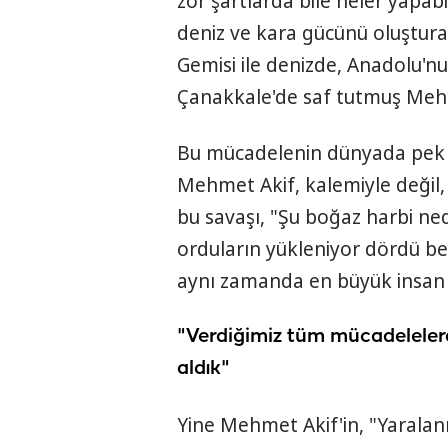
zor şartlarda bile neler yapabi
deniz ve kara gücünü oluştur
Gemisi ile denizde, Anadolu'n
Çanakkale'de saf tutmuş Mehm
Bu mücadelenin dünyada pek az
Mehmet Akif, kalemiyle değil, a
bu savaşı, "Şu boğaz harbi ned
orduların yükleniyor dördü beş
aynı zamanda en büyük insan 
"Verdiğimiz tüm mücadeleler
aldık"
Yine Mehmet Akif'in, "Yarala