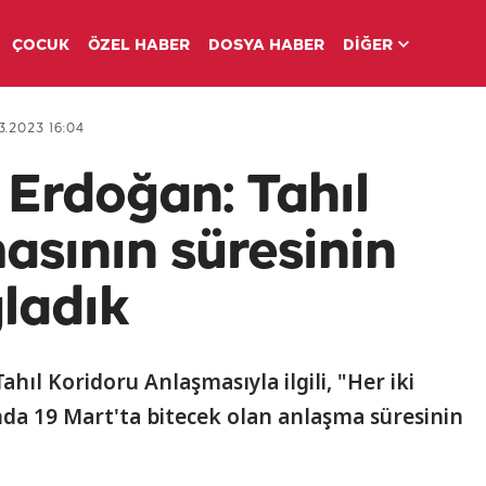
ÇOCUK
ÖZEL HABER
DOSYA HABER
DİĞER
3.2023 16:04
Erdoğan: Tahıl
asının süresinin
ğladık
ıl Koridoru Anlaşmasıyla ilgili, "Her iki
da 19 Mart'ta bitecek olan anlaşma süresinin