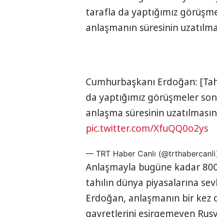
tarafla da yaptığımız görüşm
anlaşmanın süresinin uzatılmas
Cumhurbaşkanı Erdoğan: [Tahıl
da yaptığımız görüşmeler son
anlaşma süresinin uzatılmasını
pic.twitter.com/XfuQQ0o2ys
— TRT Haber Canlı (@trthabercanl
Anlaşmayla bugüne kadar 800'
tahılın dünya piyasalarına se
Erdoğan, anlaşmanın bir kez
gayretlerini esirgemeyen Rusya