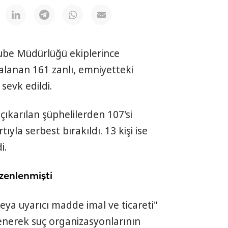
ube Müdürlüğü ekiplerince
lanan 161 zanlı, emniyetteki
sevk edildi.
çıkarılan şüphelilerden 107'si
tıyla serbest bırakıldı. 13 kişi ise
i.
zenlenmişti
eya uyarıcı madde imal ve ticareti"
irlenerek suç organizasyonlarının