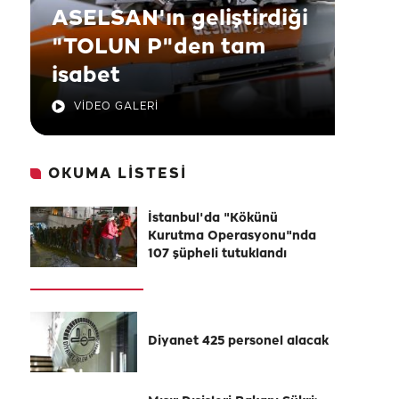
ASELSAN'ın geliştirdiği
"TOLUN P"den tam
isabet
VİDEO GALERİ
OKUMA LİSTESİ
İstanbul'da "Kökünü
Kurutma Operasyonu"nda
107 şüpheli tutuklandı
Diyanet 425 personel alacak