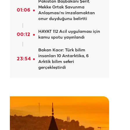
Pakistan Başbakanı Şerif,
Mekke Ortak Savunma
01:06
Anlaşması'nı imzalamaktan
onur duyduğunu belirtti
HAYAT 112 Acil uygulaması için
00:12
kamu spotu yayınlandı
Bakan Kacır: Türk bilim
insanları 10 Antarktika, 6
23:54
Arktik bilim seferi
gerçekleştirdi