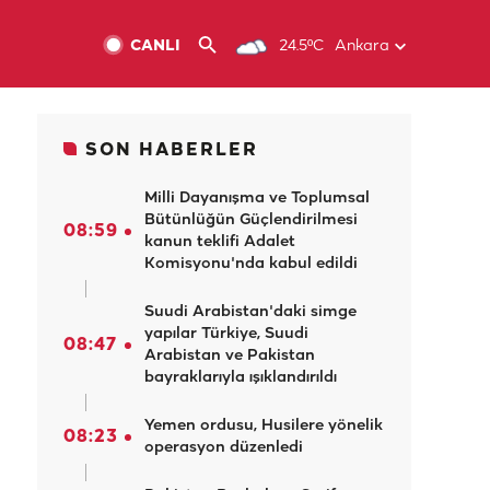
CANLI
24.5ºC
Ankara
SON HABERLER
Milli Dayanışma ve Toplumsal
Bütünlüğün Güçlendirilmesi
08:59
kanun teklifi Adalet
Komisyonu'nda kabul edildi
Suudi Arabistan'daki simge
yapılar Türkiye, Suudi
08:47
Arabistan ve Pakistan
bayraklarıyla ışıklandırıldı
Yemen ordusu, Husilere yönelik
08:23
operasyon düzenledi