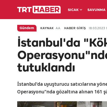
SICAK
SAVUNMA
Gündem
KAYNAK
AA
HABER GİRİŞ
18.03.2023 1
İstanbul'da "K
Operasyonu"nda
tutuklandı
İstanbul'da uyuşturucu satıcılarına y
Operasyonu"nda gözaltına alınan 161 şü