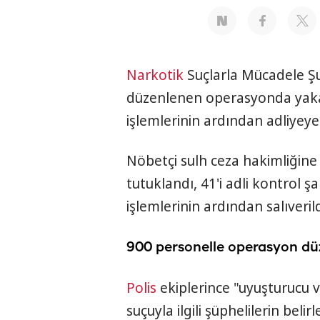
Narkotik
Suçlarla Mücadele Ş
düzenlenen operasyonda yaka
işlemlerinin ardından adliyeye 
Nöbetçi sulh ceza hakimliğine 
tutuklandı, 41'i adli kontrol şar
işlemlerinin ardından salıverild
900 personelle operasyon dü
Polis
ekiplerince "uyuşturucu v
suçuyla ilgili şüphelilerin bel