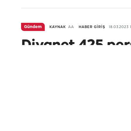
Gündem
KAYNAK
AA
HABER GİRİŞ
18.03.2023 
Diyanet 425 per
Diyanet İşleri Başkanlığı, merkez ve taşr
hizmetleri uzmanı ile 75 eğitim görevlisi