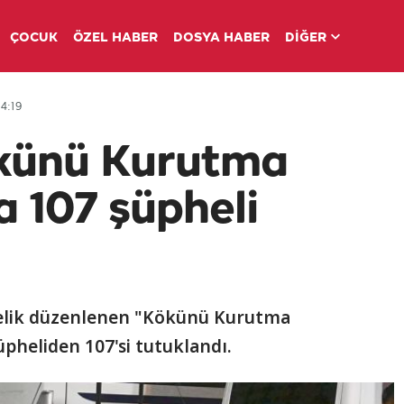
ÇOCUK
ÖZEL HABER
DOSYA HABER
DİĞER
4:19
ökünü Kurutma
 107 şüpheli
önelik düzenlenen "Kökünü Kurutma
pheliden 107'si tutuklandı.