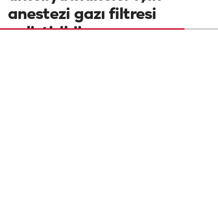
anestezi gazı filtresi
geliştirildi
Kütahya Dumlupınar Üniversitesi'nde,
ameliyathanelerdeki sağlık personelinin
anestezi gazlarına maruz kalmasını
önlemek ve bu gazların doğaya salınmasını
engellemek amacıyla yeni nesil filtre
sistemi geliştirildi.