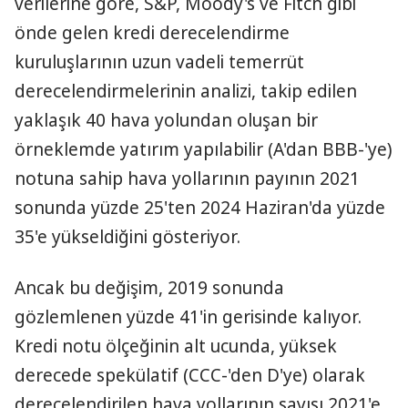
verilerine göre, S&P, Moody's ve Fitch gibi
önde gelen kredi derecelendirme
kuruluşlarının uzun vadeli temerrüt
derecelendirmelerinin analizi, takip edilen
yaklaşık 40 hava yolundan oluşan bir
örneklemde yatırım yapılabilir (A'dan BBB-'ye)
notuna sahip hava yollarının payının 2021
sonunda yüzde 25'ten 2024 Haziran'da yüzde
35'e yükseldiğini gösteriyor.
Ancak bu değişim, 2019 sonunda
gözlemlenen yüzde 41'in gerisinde kalıyor.
Kredi notu ölçeğinin alt ucunda, yüksek
derecede spekülatif (CCC-'den D'ye) olarak
derecelendirilen hava yollarının sayısı 2021'e