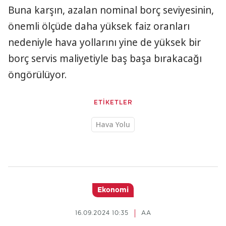
Buna karşın, azalan nominal borç seviyesinin,
önemli ölçüde daha yüksek faiz oranları
nedeniyle hava yollarını yine de yüksek bir
borç servis maliyetiyle baş başa bırakacağı
öngörülüyor.
ETİKETLER
Hava Yolu
Ekonomi
16.09.2024 10:35
AA