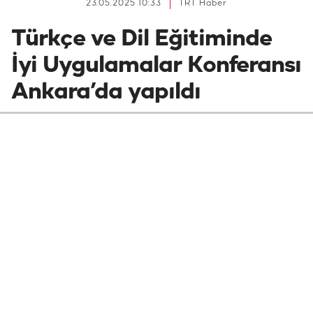
23.05.2025 10:33
TRT Haber
Türkçe ve Dil Eğitiminde
İyi Uygulamalar Konferansı
Ankara’da yapıldı
"Millî Kültür ve Değerler Edinimi Eylem
Araştırması" temasıyla hazırlanan "Türkçe
ve Dil Eğitiminde İyi Uygulamalar
Konferansı" 20-22 Mayıs 2025 tarihleri
arasında Ankara'da yapıldı.