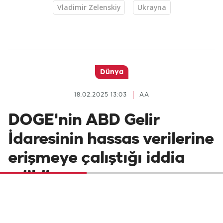
Vladimir Zelenskiy
Ukrayna
Dünya
18.02.2025 13:03
AA
DOGE'nin ABD Gelir
İdaresinin hassas verilerine
erişmeye çalıştığı iddia
edildi
ABD'li milyarder Elon Musk'ın başında
olduğu Hükümet Verimliliği Departmanının