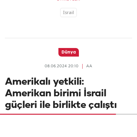
İsrail
Dünya
08.06.2024 20:10
AA
Amerikalı yetkili:
Amerikan birimi İsrail
güçleri ile birlikte çalıştı
CNN'e konuşan Amerikalı yetkili, Gazze'de
bulunan Nuseyrat Mülteci Kampı'na