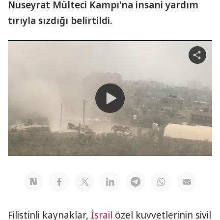
Nuseyrat Mülteci Kampı'na insani yardım
tırıyla sızdığı belirtildi.
Share
video
Play
Video
Filistinli kaynaklar,
İsrail
özel kuvvetlerinin sivil